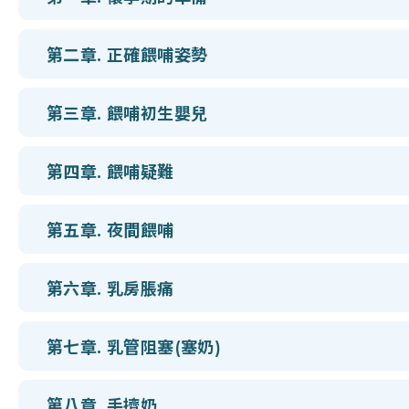
第二章. 正確餵哺姿勢
第三章. 餵哺初生嬰兒
第四章. 餵哺疑難
第五章. 夜間餵哺
第六章. 乳房脹痛
第七章. 乳管阻塞(塞奶)
第八章. 手擠奶