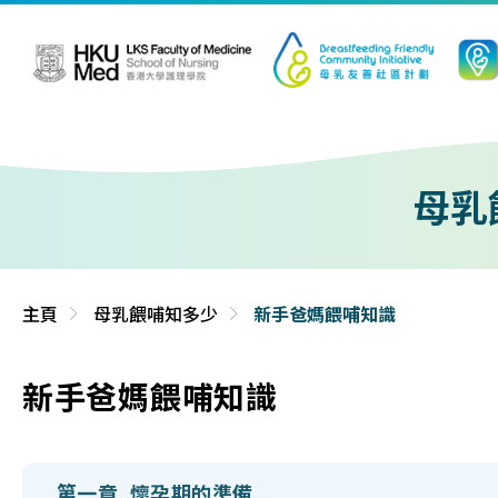
跳到內容（按輸入鍵）
母乳
主頁
母乳餵哺知多少
新手爸媽餵哺知識
新手爸媽餵哺知識
第一章. 懷孕期的準備