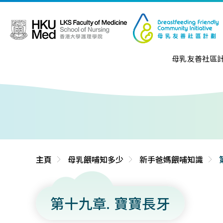
跳到內容（按輸入鍵）
母乳友善社區
主頁
母乳餵哺知多少
新手爸媽餵哺知識
第十九章. 寶寶長牙