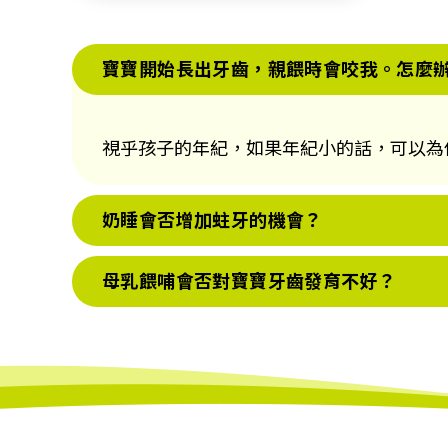
寶寶開始長出牙齒，親餵時會咬我。怎麼
視乎孩子的年紀，如果年紀小的話，可以為
奶睡會否增加蛀牙的機會？
母乳餵哺會否對寶寶牙齒發育不好？