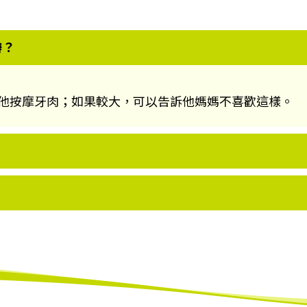
辦？
他按摩牙肉
；
如果較大
，
可以告訴他媽媽不喜歡這樣
。